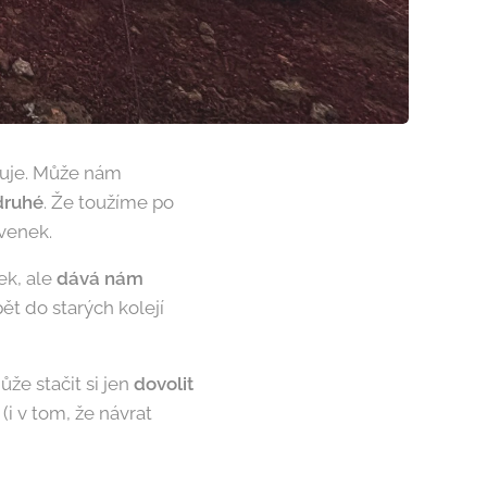
vuje. Může nám
druhé
. Že toužíme po
avenek.
ek, ale
dává nám
ět do starých kolejí
že stačit si jen
dovolit
 (i v tom, že návrat