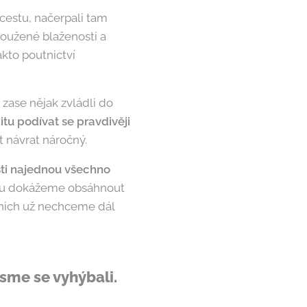
cestu, načerpali tam
sloužené blaženosti a
kto poutnictví
 zase nějak zvládli do
tu podívat se pravdivěji
 návrat náročný.
sti najednou všechno
nou dokážeme obsáhnout
z nich už nechceme dál
jsme se vyhýbali.