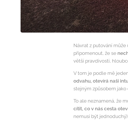
Návrat z putování může 
připomenout, že se
nech
větší pravdivosti, hloubc
V tom je podle mě jeden 
odvahu, otevírá naši int
stejným způsobem jako d
To ale neznamená, že mu
cítit, co v nás cesta ote
nemusí být jednoduchý)