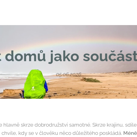
 domů jako součás
05.06.2026
hlavně skrze dobrodružství samotné. Skrze krajinu, sdílen
 chvíle, kdy se v člověku něco důležitého poskládá.
Méně 