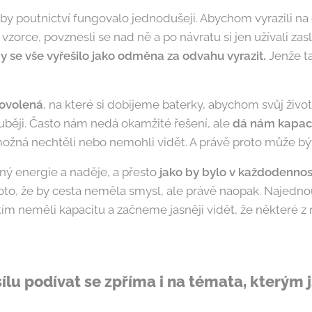
by poutnictví fungovalo jednodušeji. Abychom vyrazili na 
ní vzorce, povznesli se nad ně a po návratu si jen užívali za
y se vše vyřešilo jako odměna za odvahu vyrazit.
Jenže ta
dovolená
, na které si dobijeme baterky, abychom svůj život
ouběji. Často nám nedá okamžité řešení, ale
dá nám kapaci
možná nechtěli nebo nemohli vidět. A právě proto může být
lný energie a naděje, a přesto
jako by bylo v každodenno
to, že by cesta neměla smysl, ale právě naopak. Najed
tím neměli kapacitu a začneme jasněji vidět, že některé 
ílu podívat se zpříma i na témata, kterým 