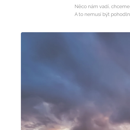
Něco nám vadí, chceme v
A to nemusí být pohodln