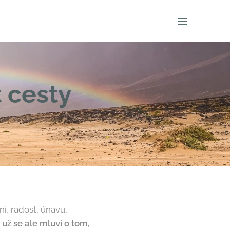
t cesty
í, radost, únavu,
už se ale mluví o tom,