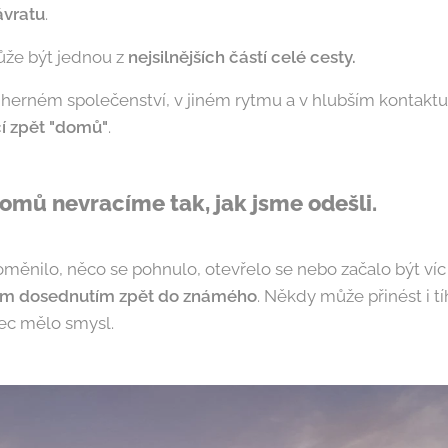
ávratu
.
ůže být jednou z
nejsilnějších částí celé cesty.
herném společenství, v jiném rytmu a v hlubším kontaktu 
 zpět "
domů"
.
domů nevracíme tak, jak jsme odešli.
měnilo, něco se pohnulo, otevřelo se nebo začalo být víc 
ným dosednutím
zpět do známého
. Někdy může přinést i t
bec mělo smysl.