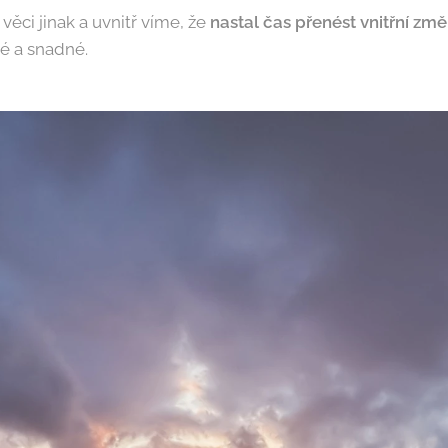
ěci jinak a uvnitř víme, že
nastal čas přenést vnitřní změ
é a snadné.