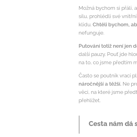
Možná bychom si přáli, a
sílu, prohlédli své vnitř
klidu.
Chtěli bychom, ab
nefunguje.
Putování totiž není jen 
další pauzy. Pouť jde hl
na to, co jsme předtím 
Často se poutník vrací p
náročnější a těžší.
Ne pro
věci, na které jsme před
přehlížet.
Cesta nám dá s