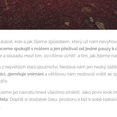
ukázat, kde a jak žijeme způsobem, který už nám nevyho
ceme spokojit s málem a jen přežívat od jedné pauzy k 
e a souladu mezi tím, co cítíme uvnitř, a tím, jak žijeme n
z největších darů poutnictví. Nedává nám jen hezký zážit
uici, zjemňuje vnímání
a většinou nám nedovolí vrátit se zp
řív.
síme po návratu hned všechno změnit. Jako první krok mů
vřela
. Dopřát si dostatek času, prostoru a být k sobě laskaví
.