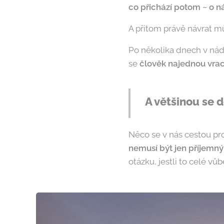
co přichází potom ~ o n
A přitom právě návrat m
Po několika dnech v nád
se
člověk najednou vrací
A většinou se 
Něco se v nás cestou pro
nemusí být jen příjem
otázku, jestli to celé vů