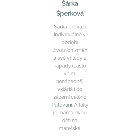
Šárka
Šperková
Šárka provází
individuálně v
období
životních změn
a své vhledy a
nápady (často
velmi
nenápadně)
vkládá i do
zázemí celého
Putování
. A taky
je máma dvou
děti na
mateřské.