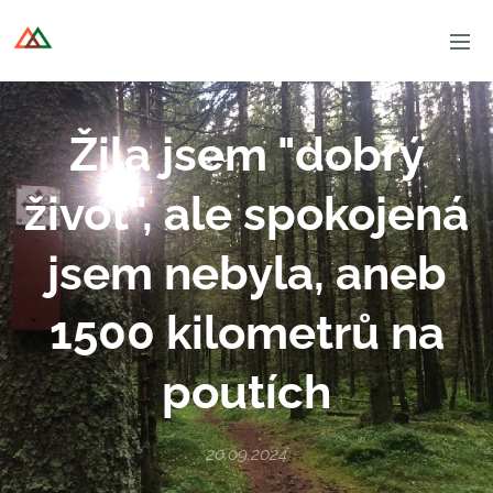
Žila jsem "dobrý
život", ale spokojená
jsem nebyla, aneb
1500 kilometrů na
poutích
20.09.2024