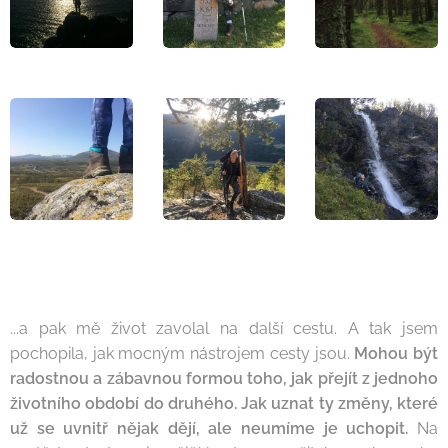
...a pak mě život zavolal na další cestu. A tak jsem
pochopila, jak mocným nástrojem cesty jsou.
Mohou být
radostnou a zábavnou formou toho, jak přejít z jednoho
životního období do druhého. Jak uznat ty změny, které
už se uvnitř nějak dějí, ale neumíme je uchopit
.
Na