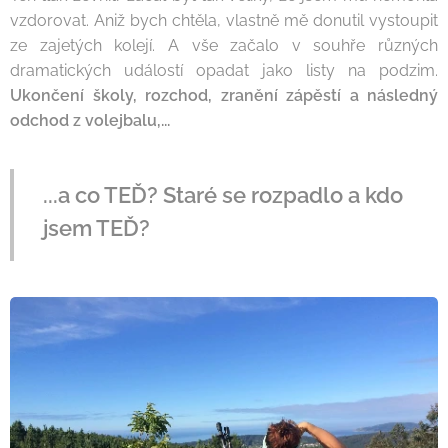
vzdorovat. Aniž bych chtěla, vlastně mě donutil vystoupit
ze zajetých kolejí. A vše začalo v souhře různých
dramatických událostí opadat jako listy na podzim.
Ukončení školy, rozchod, zranění zápěstí a následný
odchod z volejbalu,...
...a co TEĎ? Staré se rozpadlo a kdo
jsem TEĎ?