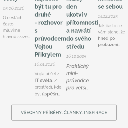
být tu pro
den
se sebou
05.06.2026
druhé
ukotví v
14.12.2025
O cestách
-
rozhovor
přítomnosti
často
Jak často se
s
a navrátí
mluvíme
vám stane, že
hlavně skrze
průvodcem
do svého
hned po
dobrodružství
probuzení
Vojtou
středu
samotné.
sáhnete po
Přikrylem
Skrze krajinu,
16.12.2025
telefonu?
Jak
sdílení,
často se
16.01.2026
Praktický
radost,
ocitnete v
mini-
Vojta přišel z
únavu,
online světě
IT světa
průvodce
překonávání
. Z
dřív, než se
sebe sama i
prostředí, kde
pro větší
stihnete
chvíle, kdy se
úspěšný,
byl
přítomnost,
naladit sami
v člověku
ale
na sebe?
klid a
něco
postupně i
spojení se
důležitého
VŠECHNY PŘÍBĚHY, ČLÁNKY, INSPIRACE
vnitřně
sebou.
poskládá.
vyčerpaný
.
Méně už se