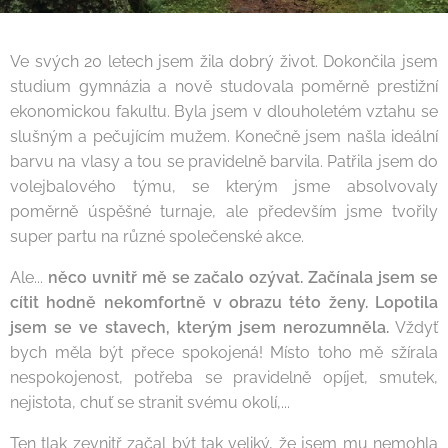
Ve svých 20 letech jsem žila dobrý život. Dokončila jsem
studium gymnázia a nově studovala poměrně prestižní
ekonomickou fakultu. Byla jsem v dlouholetém vztahu se
slušným a pečujícím mužem. Konečně jsem našla ideální
barvu na vlasy a tou se pravidelně barvila. Patřila jsem do
volejbalového týmu, se kterým jsme absolvovaly
poměrně úspěšné turnaje, ale především jsme tvořily
super partu na různé společenské akce.
Ale...
něco uvnitř mě se začalo ozývat.
Začínala jsem se
cítit hodně nekomfortně v obrazu této ženy. Lopotila
jsem se ve stavech, kterým jsem nerozumněla.
Vždyť
bych měla být přece spokojená! Místo toho mě sžírala
nespokojenost, potřeba se pravidelně opíjet, smutek,
nejistota, chuť se stranit svému okolí,...
Ten tlak zevnitř začal být tak veliký, že jsem mu nemohla