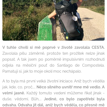
V tuhle chvíli si mě poprvé v životě zavolala CESTA.
Zavolala píšu záměrně, protože ten prožitek nelze jinak
popsat. A tak jsem po poměrně impulsivním rozhodnutí
odjela na měsíční pouť do Santiago de Compostela.
Pamatuji si, jak to moje okolí moc nechápalo.
A to byla má první velká životní iniciace. Aniž bych věděla
jak, kde, co, proč,...
Něco silného uvnitř mne mě vedlo. A
velmi jasně.
Každý tomuto vedení můžeme říkat jinak -
duše, vědomí, Bůh,...
Jediné, co bylo zapotřebí byla
odvaha. Odvaha jít dál, aniž bych věděla, co přesně mě