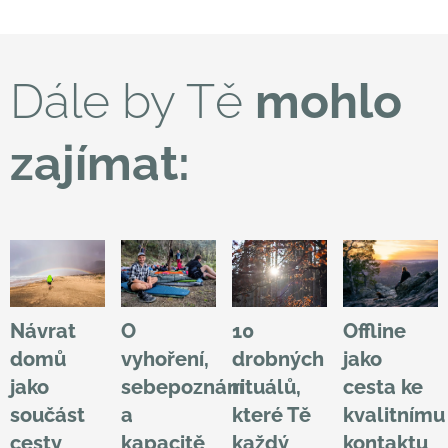
Dále by Tě
mohlo
zajímat:
Návrat
O
10
Offline
domů
vyhoření,
drobných
jako
jako
sebepoznání
rituálů,
cesta ke
součást
a
které Tě
kvalitnímu
cesty
kapacitě
každý
kontaktu