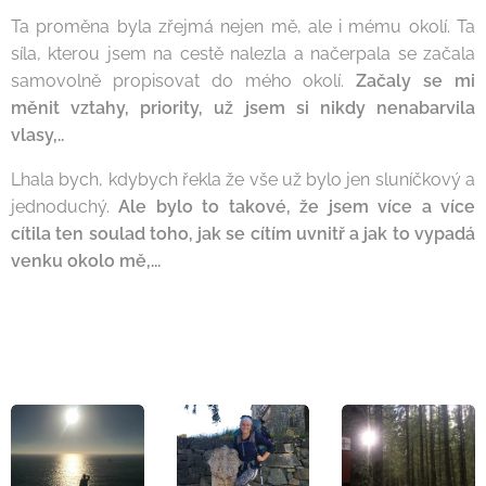
Ta proměna byla zřejmá nejen mě, ale i mému okolí. Ta
síla, kterou jsem na cestě nalezla a načerpala se začala
samovolně propisovat do mého okolí.
Začaly se mi
měnit vztahy, priority, už jsem si nikdy nenabarvila
vlasy,..
Lhala bych, kdybych řekla že vše už bylo jen sluníčkový a
jednoduchý.
Ale bylo to takové, že jsem více a více
cítila ten soulad toho, jak se cítím uvnitř a jak to vypadá
venku okolo mě,...